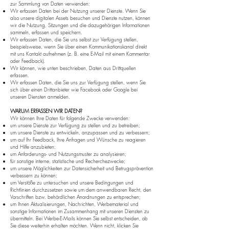
zur Sammlung von Daten verwenden:
Wir erfassen Daten bei der Nutzung unserer Dienste. Wenn Sie
also unsere digitalen Assets besuchen und Dienste nutzen, können
wir die Nutzung, Sitzungen und die dazugehörigen Informationen
sammeln, erfassen und speichern.
Wir erfassen Daten, die Sie uns selbst zur Verfügung stellen,
beispielsweise, wenn Sie über einen Kommunikationskanal direkt
mit uns Kontakt aufnehmen (z. B. eine E-Mail mit einem Kommentar
oder Feedback).
Wir können, wie unten beschrieben, Daten aus Drittquellen
erfassen.
Wir erfassen Daten, die Sie uns zur Verfügung stellen, wenn Sie
sich über einen Drittanbieter wie Facebook oder Google bei
unseren Diensten anmelden.
WARUM ERFASSEN WIR DATEN?
Wir können Ihre Daten für folgende Zwecke verwenden:
um unsere Dienste zur Verfügung zu stellen und zu betreiben;
um unsere Dienste zu entwickeln, anzupassen und zu verbessern;
um auf Ihr Feedback, Ihre Anfragen und Wünsche zu reagieren
und Hilfe anzubieten;
um Anforderungs- und Nutzungsmuster zu analysieren;
für sonstige interne, statistische und Recherchezwecke;
um unsere Möglichkeiten zur Datensicherheit und Betrugsprävention
verbessern zu können;
um Verstöße zu untersuchen und unsere Bedingungen und
Richtlinien durchzusetzen sowie um dem anwendbaren Recht, den
Vorschriften bzw. behördlichen Anordnungen zu entsprechen;
um Ihnen Aktualisierungen, Nachrichten, Werbematerial und
sonstige Informationen im Zusammenhang mit unseren Diensten zu
übermitteln. Bei Werbe-E-Mails können Sie selbst entscheiden, ob
Sie diese weiterhin erhalten möchten. Wenn nicht, klicken Sie