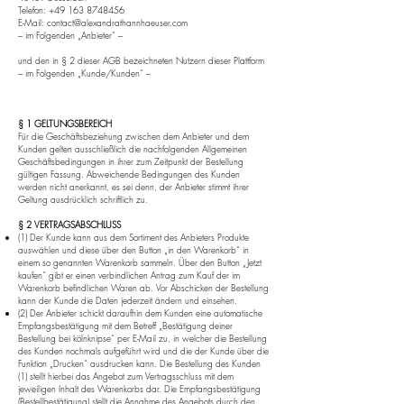
Telefon:
+49 163 8748456
E-Mail:
contact@alexandrathannhaeuser.com
– im Folgenden „Anbieter“ –
und den in § 2 dieser AGB bezeichneten Nutzern dieser Plattform
– im Folgenden „Kunde/Kunden“ –
§ 1 GELTUNGSBEREICH
Für die Geschäftsbeziehung zwischen dem Anbieter und dem
Kunden gelten ausschließlich die nachfolgenden Allgemeinen
Geschäftsbedingungen in ihrer zum Zeitpunkt der Bestellung
gültigen Fassung. Abweichende Bedingungen des Kunden
werden nicht anerkannt, es sei denn, der Anbieter stimmt ihrer
Geltung ausdrücklich schriftlich zu.
§ 2 VERTRAGSABSCHLUSS
(1) Der Kunde kann aus dem Sortiment des Anbieters Produkte
auswählen und diese über den Button „in den Warenkorb“ in
einem so genannten Warenkorb sammeln. Über den Button „Jetzt
kaufen“ gibt er einen verbindlichen Antrag zum Kauf der im
Warenkorb befindlichen Waren ab. Vor Abschicken der Bestellung
kann der Kunde die Daten jederzeit ändern und einsehen.
(2) Der Anbieter schickt daraufhin dem Kunden eine automatische
Empfangsbestätigung mit dem Betreff „Bestätigung deiner
Bestellung bei kölnknipse“ per E-Mail zu, in welcher die Bestellung
des Kunden nochmals aufgeführt wird und die der Kunde über die
Funktion „Drucken“ ausdrucken kann. Die Bestellung des Kunden
(1) stellt hierbei das Angebot zum Vertragsschluss mit dem
jeweiligen Inhalt des Warenkorbs dar. Die Empfangsbestätigung
(Bestellbestätigung) stellt die Annahme des Angebots durch den