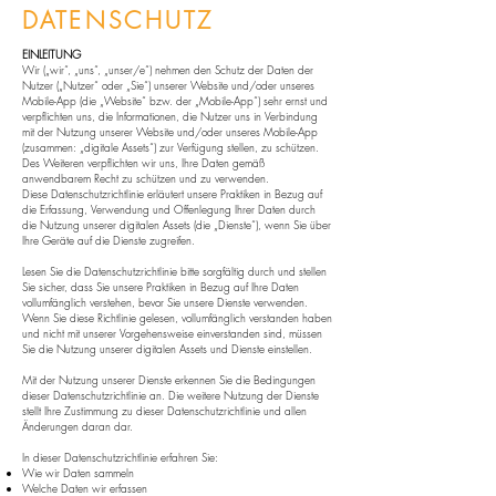
DATENSCHUTZ
EINLEITUNG
Wir („wir“, „uns“, „unser/e“) nehmen den Schutz der Daten der
Nutzer („Nutzer“ oder „Sie“) unserer Website und/oder unseres
Mobile-App (die „Website“ bzw. der „Mobile-App“) sehr ernst und
verpflichten uns, die Informationen, die Nutzer uns in Verbindung
mit der Nutzung unserer Website und/oder unseres Mobile-App
(zusammen: „digitale Assets“) zur Verfügung stellen, zu schützen.
Des Weiteren verpflichten wir uns, Ihre Daten gemäß
anwendbarem Recht zu schützen und zu verwenden.
Diese Datenschutzrichtlinie erläutert unsere Praktiken in Bezug auf
die Erfassung, Verwendung und Offenlegung Ihrer Daten durch
die Nutzung unserer digitalen Assets (die „Dienste“), wenn Sie über
Ihre Geräte auf die Dienste zugreifen.
Lesen Sie die Datenschutzrichtlinie bitte sorgfältig durch und stellen
Sie sicher, dass Sie unsere Praktiken in Bezug auf Ihre Daten
vollumfänglich verstehen, bevor Sie unsere Dienste verwenden.
Wenn Sie diese Richtlinie gelesen, vollumfänglich verstanden haben
und nicht mit unserer Vorgehensweise einverstanden sind, müssen
Sie die Nutzung unserer digitalen Assets und Dienste einstellen.
Mit der Nutzung unserer Dienste erkennen Sie die Bedingungen
dieser Datenschutzrichtlinie an. Die weitere Nutzung der Dienste
stellt Ihre Zustimmung zu dieser Datenschutzrichtlinie und allen
Änderungen daran dar.
In dieser Datenschutzrichtlinie erfahren Sie:
Wie wir Daten sammeln
Welche Daten wir erfassen