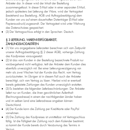
Anbieter dar. In dieser wird der Inhalt der Bestellung
zusammengefasst. In dieser E-Mail oder in einer separaten E-Mail,
jedoch spätestens bei Lieferung der Ware, wird der Vertragstext
(bestehend aus Bestellung, AGB und Auftragsbestätigung) dem
Kunden von uns auf einem dauerhaften Datenträger (E-Mail oder
Papierausdruck) zugesandt. Der Vertragstext wird unter Wahrung
des Datenschutzes gespeichert.
(3) Der Vertragsschluss erfolgt in den Sprachen: Deutsch.
§ 3 LIEFERUNG, WARENVERFÜGBARKEIT,
ZAHLUNGSMODALITÄTEN
(1) Von uns angegebene Lieferzeiten berechnen sich vom Zeitpunkt
unserer Auftragsbestätigung (§ 2 dieser AGB), vorherige Zahlung
des Kaufpreises vorausgesetzt.
(2) Ist das vom Kunden in der Bestellung bezeichnete Produkt nur
vorübergehend nicht verfügbar, teilt der Anbieter dem Kunden dies
ebenfalls unverzüglich mit. Bei einer Lieferungsverzögerung von
mehr als zwei Wochen hat der Kunde das Recht, vom Vertrag
zurückzutreten. Im Übrigen ist in diesem Fall auch der Anbieter
berechtigt, sich vom Vertrag zu lösen. Hierbei wird er eventuell
bereits geleistete Zahlungen des Kunden unverzüglich erstatten.
(3) Es bestehen die folgenden Lieferbeschränkungen: Der Anbieter
liefert nur an Kunden, die ihren gewöhnlichen Aufenthalt
(Rechnungsadresse) in einem der nachfolgenden Länder haben
und im selben Land eine Lieferadresse angeben können:
Deutschland.
(4) Der Kunde kann die Zahlung per Kreditkarte oder PayPal
vornehmen.
(5) Die Zahlung des Kaufpreises ist unmittelbar mit Vertragsschluss
fällig. Ist die Fälligkeit der Zahlung nach dem Kalender bestimmt,
so kommt der Kunde bereits durch Versäumung des Termins in
Verzug.