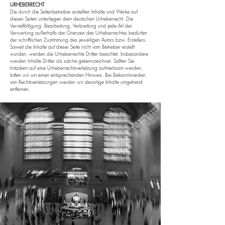
URHEBERRECHT
Die durch die Seitenbetreiber erstellten Inhalte und Werke auf
diesen Seiten unterliegen dem deutschen Urheberrecht. Die
Vervielfältigung, Bearbeitung, Verbreitung und jede Art der
Verwertung außerhalb der Grenzen des Urheberrechtes bedürfen
der schriftlichen Zustimmung des jeweiligen Autors bzw. Erstellers.
Soweit die Inhalte auf dieser Seite nicht vom Betreiber erstellt
wurden, werden die Urheberrechte Dritter beachtet. Insbesondere
werden Inhalte Dritter als solche gekennzeichnet. Sollten Sie
trotzdem auf eine Urheberrechtsverletzung aufmerksam werden,
bitten wir um einen entsprechenden Hinweis. Bei Bekanntwerden
von Rechtsverletzungen werden wir derartige Inhalte umgehend
entfernen.