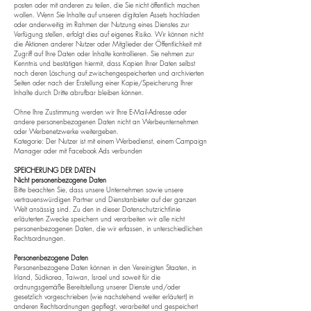
posten oder mit anderen zu teilen, die Sie nicht öffentlich machen
wollen. Wenn Sie Inhalte auf unseren digitalen Assets hochladen
oder anderweitig im Rahmen der Nutzung eines Dienstes zur
Verfügung stellen, erfolgt dies auf eigenes Risiko. Wir können nicht
die Aktionen anderer Nutzer oder Mitglieder der Öffentlichkeit mit
Zugriff auf Ihre Daten oder Inhalte kontrollieren. Sie nehmen zur
Kenntnis und bestätigen hiermit, dass Kopien Ihrer Daten selbst
nach deren Löschung auf zwischengespeicherten und archivierten
Seiten oder nach der Erstellung einer Kopie/Speicherung Ihrer
Inhalte durch Dritte abrufbar bleiben können.
Ohne Ihre Zustimmung werden wir Ihre E-Mail-Adresse oder
andere personenbezogenen Daten nicht an Werbeunternehmen
oder Werbenetzwerke weitergeben.
Kategorie: Der Nutzer ist mit einem Werbedienst, einem Campaign
Manager oder mit Facebook Ads verbunden
SPEICHERUNG DER DATEN
Nicht personenbezogene Daten
Bitte beachten Sie, dass unsere Unternehmen sowie unsere
vertrauenswürdigen Partner und Dienstanbieter auf der ganzen
Welt ansässig sind. Zu den in dieser Datenschutzrichtlinie
erläuterten Zwecke speichern und verarbeiten wir alle nicht
personenbezogenen Daten, die wir erfassen, in unterschiedlichen
Rechtsordnungen.
Personenbezogene Daten
Personenbezogene Daten können in den Vereinigten Staaten, in
Irland, Südkorea, Taiwan, Israel und soweit für die
ordnungsgemäße Bereitstellung unserer Dienste und/oder
gesetzlich vorgeschrieben (wie nachstehend weiter erläutert) in
anderen Rechtsordnungen gepflegt, verarbeitet und gespeichert