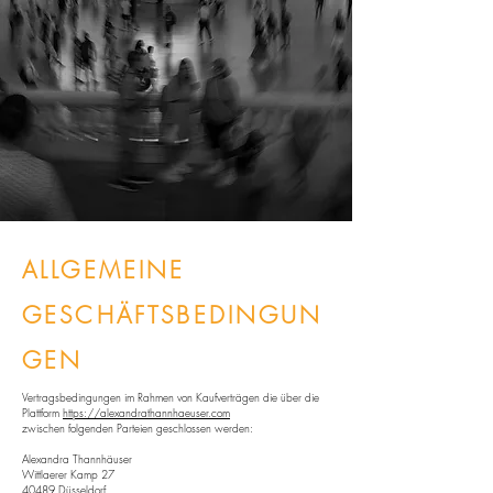
ALLGEMEINE
GESCHÄFTSBEDINGUN
GEN
Vertragsbedingungen im Rahmen von Kaufverträgen die über die
Plattform
https://alexandrathannhaeuser.com
zwischen folgenden Parteien geschlossen werden:
Alexandra Thannhäuser
Wittlaerer Kamp 27
40489 Düsseldorf