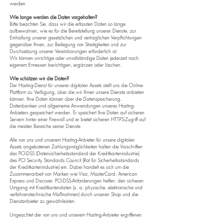
werden.
Wie lange werden die Daten vorgehalten?
Bitte beachten Sie, dass wir die erfassten Daten so lange
aufbewahren, wie es für die Bereitstellung unserer Dienste, zur
Einhaltung unserer gesetzlichen und vertraglichen Verpflichtungen
gegenüber Ihnen, zur Beilegung von Streitigkeiten und zur
Durchsetzung unserer Vereinbarungen erforderlich ist.
Wir können unrichtige oder unvollständige Daten jederzeit nach
eigenem Ermessen berichtigen, ergänzen oder löschen.
Wie schützen wir die Daten?
Der Hosting-Dienst für unserer digitalen Assets stellt uns die Online-
Plattform zu Verfügung, über die wir Ihnen unsere Dienste anbieten
können. Ihre Daten können über die Datenspeicherung,
Datenbanken und allgemeine Anwendungen unseres Hosting-
Anbieters gespeichert werden. Er speichert Ihre Daten auf sicheren
Servern hinter einer Firewall und er bietet sicheren HTTPS-Zugriff auf
die meisten Bereiche seiner Dienste.
Alle von uns und unserem Hosting-Anbieter für unsere digitalen
Assets angebotenen Zahlungsmöglichkeiten halten die Vorschriften
des PCI-DSS (Datensicherheitsstandard der Kreditkartenindustrie)
des PCI Security Standards Council (Rat für Sicherheitsstandards
der Kreditkartenindustrie) ein. Dabei handelt es sich um die
Zusammenarbeit von Marken wie Visa, MasterCard, American
Express und Discover. PCI-DSS-Anforderungen helfen, den sicheren
Umgang mit Kreditkartendaten (u. a. physische, elektronische und
verfahrenstechnische Maßnahmen) durch unseren Shop und die
Dienstanbieter zu gewährleisten.
Ungeachtet der von uns und unserem Hosting-Anbieter ergriffenen