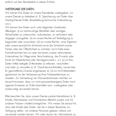
einfach auf den Abmeldelink in diesen E-Mails.
WEITERGABE DER DATEN
Wir können Ihre Daten an unsere Dienstleister weitergeben, um
unsere Dienste zu betreiben (z. B. Speicherung von Daten über
Hosting-Dienste Dritter, Bereitstellung technischer Unterstützung
usw.).
Wir können Ihre Daten auch unter folgenden Umständen
offenlegen: (i) um rechtswidrige Aktivitäten oder sonstiges
Fehlverhalten zu untersuchen, aufzudecken, zu verhindern oder
dagegen vorzugehen; (ii) um unsere Rechte auf Verteidigung zu
begründen oder auszuüben; (iii) um unsere Rechte, unser Eigentum
oder unsere persönliche Sicherheit sowie die Sicherheit unserer
Nutzer oder der Öffentlichkeit zu schützen; (iv) im Falle eines
Kontrollwechsels bei uns oder bei einem unserer verbundenen
Unternehmen (im Wege einer Verschmelzung, des Erwerbs oder
Kaufs (im Wesentlichen) aller Vermögenswerte u. a.); (v) um Ihre
Daten mittels befugter Drittanbieter zu erfassen, vorzuhalten
und/oder zu verwalten (z. B. Cloud-Service-Anbieter), soweit dies
für geschäftliche Zwecke angemessen ist; (vi) um mit Drittanbietern
gemeinsam an der Verbesserung Ihres Nutzererlebnisses zu
arbeiten. Zur Vermeidung von Missverständnissen möchten wir
darauf hinweisen, dass wir nicht personenbezogene Daten nach
eigenem Ermessen an Dritte übermitteln bzw. weitergeben oder
anderweitig verwenden können.
Bitte beachten Sie, dass unsere Dienste soziale Interaktionen (z. B.
Inhalte, Informationen und Kommentare öffentlich posten und mit
anderen Nutzern chatten) ermöglichen. Wir weisen Sie darauf hin,
dass alle Inhalte oder Daten, die Sie in diesen Bereichen zur
Verfügung stellen, von anderen Personen gelesen, erfasst und
verwendet werden können. Wir raten davon ab, Informationen zu