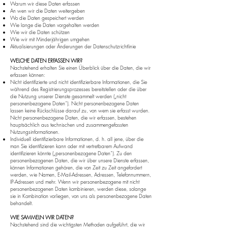
Warum wir diese Daten erfassen
An wen wir die Daten weitergeben
Wo die Daten gespeichert werden
Wie lange die Daten vorgehalten werden
Wie wir die Daten schützen
Wie wir mit Minderjährigen umgehen
Aktualisierungen oder Änderungen der Datenschutzrichtlinie
WELCHE DATEN ERFASSEN WIR?
Nachstehend erhalten Sie einen Überblick über die Daten, die wir
erfassen können:
Nicht identifizierte und nicht identifizierbare Informationen, die Sie
während des Registrierungsprozesses bereitstellen oder die über
die Nutzung unserer Dienste gesammelt werden („nicht
personenbezogene Daten“). Nicht personenbezogene Daten
lassen keine Rückschlüsse darauf zu, von wem sie erfasst wurden.
Nicht personenbezogene Daten, die wir erfassen, bestehen
hauptsächlich aus technischen und zusammengefassten
Nutzungsinformationen.
Individuell identifizierbare Informationen, d. h. all jene, über die
man Sie identifizieren kann oder mit vertretbarem Aufwand
identifizieren könnte („personenbezogene Daten“). Zu den
personenbezogenen Daten, die wir über unsere Dienste erfassen,
können Informationen gehören, die von Zeit zu Zeit angefordert
werden, wie Namen, E-Mail-Adressen, Adressen, Telefonnummern,
IP-Adressen und mehr. Wenn wir personenbezogene mit nicht
personenbezogenen Daten kombinieren, werden diese, solange
sie in Kombination vorliegen, von uns als personenbezogene Daten
behandelt.
WIE SAMMELN WIR DATEN?
Nachstehend sind die wichtigsten Methoden aufgeführt, die wir