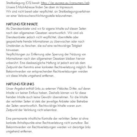
Streitbeilegung (OS) bereit:
https://ec.europa.eu/consumers/odr
.
Unsere E-Mail-Adresse finden Sie oben im Impressum.
Wir sind nicht bereit oder verpflichtet, an Streitbeilegungsverfahren
vor einer Verbraucherschlichtungsstelle teilzunehmen.
HAFTUNG FÜR INHALTE
Als Diensteanbieter sind wir für eigene Inhalte auf diesen Seiten
nach den allgemeinen Gesetzen verantwortlich. Wir sind als
Diensteanbieter jedoch nicht verpflichtet, übermittelte oder
gespeicherte fremde Informationen zu überwachen oder nach
Umständen zu forschen, die auf eine rechtswidrige Tätigkeit
hinweisen.
Verpflichtungen zur Entfernung oder Sperrung der Nutzung von
Informationen nach den allgemeinen Gesetzen bleiben hiervon
unberührt. Eine diesbezügliche Haftung ist jedoch erst ab dem
Zeitpunkt der Kenntnis einer konkreten Rechtsverletzung möglich. Bei
Bekanntwerden von entsprechenden Rechtsverletzungen werden
wir diese Inhalte umgehend entfernen.
HAFTUNG FÜR LINKS
Unser Angebot enthält Links zu externen Websites Dritter, auf deren
Inhalte wir keinen Einfluss haben. Deshalb können wir für diese
fremden Inhalte auch keine Gewähr übernehmen. Für die Inhalte
der verlinkten Seiten ist stets der jeweilige Anbieter oder Betreiber
der Seiten verantwortlich. Rechtswidrige Inhalte waren zum
Zeitpunkt der Verlinkung nicht erkennbar.
Eine permanente inhaltliche Kontrolle der verlinkten Seiten ist ohne
konkrete Anhaltspunkte einer Rechtsverletzung nicht zumutbar. Bei
Bekanntwerden von Rechtsverletzungen werden wir derartige Links
umgehend entfernen.