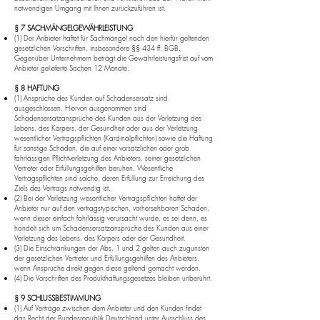
notwendigen Umgang mit Ihnen zurückzuführen ist.
§ 7 SACHMÄNGELGEWÄHRLEISTUNG
(1) Der Anbieter haftet für Sachmängel nach den hierfür geltenden
gesetzlichen Vorschriften, insbesondere §§ 434 ff. BGB.
Gegenüber Unternehmern beträgt die Gewährleistungsfrist auf vom
Anbieter gelieferte Sachen 12 Monate.
§ 8 HAFTUNG
(1) Ansprüche des Kunden auf Schadensersatz sind
ausgeschlossen. Hiervon ausgenommen sind
Schadensersatzansprüche des Kunden aus der Verletzung des
Lebens, des Körpers, der Gesundheit oder aus der Verletzung
wesentlicher Vertragspflichten (Kardinalpflichten) sowie die Haftung
für sonstige Schäden, die auf einer vorsätzlichen oder grob
fahrlässigen Pflichtverletzung des Anbieters, seiner gesetzlichen
Vertreter oder Erfüllungsgehilfen beruhen. Wesentliche
Vertragspflichten sind solche, deren Erfüllung zur Erreichung des
Ziels des Vertrags notwendig ist.
(2) Bei der Verletzung wesentlicher Vertragspflichten haftet der
Anbieter nur auf den vertragstypischen, vorhersehbaren Schaden,
wenn dieser einfach fahrlässig verursacht wurde, es sei denn, es
handelt sich um Schadensersatzansprüche des Kunden aus einer
Verletzung des Lebens, des Körpers oder der Gesundheit.
(3) Die Einschränkungen der Abs. 1 und 2 gelten auch zugunsten
der gesetzlichen Vertreter und Erfüllungsgehilfen des Anbieters,
wenn Ansprüche direkt gegen diese geltend gemacht werden.
(4) Die Vorschriften des Produkthaftungsgesetzes bleiben unberührt.
§ 9 SCHLUSSBESTIMMUNG
(1) Auf Verträge zwischen dem Anbieter und den Kunden findet
das Recht der Bundesrepublik Deutschland unter Ausschluss des