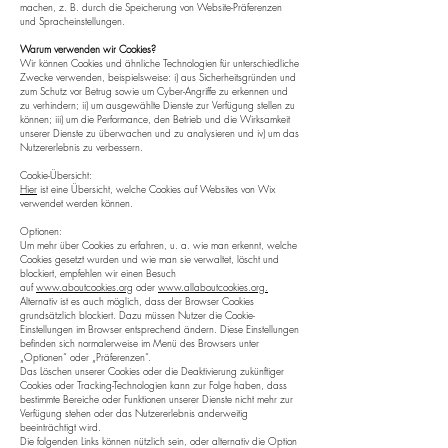
machen, z. B. durch die Speicherung von Website-Präferenzen
und Spracheinstellungen.
Warum verwenden wir Cookies?
Wir können Cookies und ähnliche Technologien für unterschiedliche
Zwecke verwenden, beispielsweise: i) aus Sicherheitsgründen und
zum Schutz vor Betrug sowie um Cyber-Angriffe zu erkennen und
zu verhindern; ii) um ausgewählte Dienste zur Verfügung stellen zu
können; iii) um die Performance, den Betrieb und die Wirksamkeit
unserer Dienste zu überwachen und zu analysieren und iv) um das
Nutzererlebnis zu verbessern.
Cookie-Übersicht:
Hier
ist eine Übersicht, welche Cookies auf Websites von Wix
verwendet werden können.
Optionen:
Um mehr über Cookies zu erfahren, u. a. wie man erkennt, welche
Cookies gesetzt wurden und wie man sie verwaltet, löscht und
blockiert, empfehlen wir einen Besuch
auf
www.aboutcookies.org
oder
www.allaboutcookies.org.
Alternativ ist es auch möglich, dass der Browser Cookies
grundsätzlich blockiert. Dazu müssen Nutzer die Cookie-
Einstellungen im Browser entsprechend ändern. Diese Einstellungen
befinden sich normalerweise im Menü des Browsers unter
„Optionen“ oder „Präferenzen“.
Das Löschen unserer Cookies oder die Deaktivierung zukünftiger
Cookies oder Tracking-Technologien kann zur Folge haben, dass
bestimmte Bereiche oder Funktionen unserer Dienste nicht mehr zur
Verfügung stehen oder das Nutzererlebnis anderweitig
beeinträchtigt wird.
Die folgenden Links können nützlich sein, oder alternativ die Option