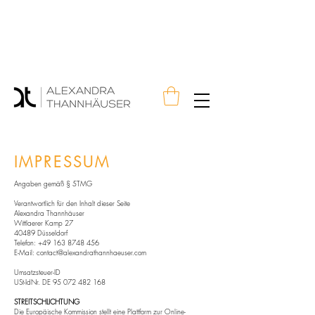
IMPRESSUM
Angaben gemäß § 5TMG
Verantwortlich für den Inhalt dieser Seite
Alexandra Thannhäuser
Wittlaerer Kamp 27
40489 Düsseldorf
Telefon:
+49 163 8748 456
E-Mail: contact@alexandrathannhaeuser.com
Umsatzsteuer-ID
USt-IdNr. DE
95 072 482 168
STREITSCHLICHTUNG
Die Europäische Kommission stellt eine Plattform zur Online-