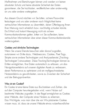
Maßnahmen und Bemühungen können und werden wir keinen
absoluten Schutz und keine absolute Sicherheit der Daten
garantieren, die Sie hochladen, veröffentlichen oder anderweitig
an uns oder andere weitergeben.
Aus diesem Grund möchten wir Sie bitten, sichere Passwörter
festzulegen und uns oder anderen nach Möglichkeit keine
vertraulichen Informationen zu übermitteln, deren Offenlegung Ihnen
Ihrer Meinung nach erheblich bzw. nachhaltig schaden könnte.
Da E-Mail und Instant Messaging nicht als sichere
Kommunikationsformen gelten, bitten wir Sie außerdem, keine
vertraulichen Informationen über einen dieser Kommunikationskanäle
weiterzugeben.
Cookies und ähnliche Technologien
Wenn Sie unsere Dienste besuchen oder darauf zugreifen,
autorisieren wir Dritte dazu, Webbeacons, Cookies, Pixel Tags,
Skripte sowie andere Technologien und Analysedienste („Tracking-
Technologien“) einzusetzen. Diese Tracking-Technologien können es
Dritten ermöglichen, Ihre Daten automatisch zu erfassen, um das
Navigationserlebnis auf unseren digitalen Assets zu verbessern,
deren Performance zu optimieren und ein maßgeschneidertes
Nutzererlebnis zu gewährleisten, sowie zu Zwecken der Sicherheit
und der Betrugsprävention.
Was ist ein Cookie?
Ein Cookie ist eine kleine Datei aus Buchstaben und Zahlen, die
auf den Computer heruntergeladen wird, wenn Nutzer auf
bestimmte Websites zugreifen. In der Regel ermöglichen es Cookies
einer Website, den Computer eines Nutzers zu erkennen.
Das Wichtigste, was man über die von Wix platzierten Cookies
wissen muss, ist, dass sie unsere Website etwas nutzerfreundlicher