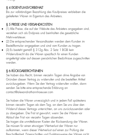
§ 4 EIGENTUMSVORBEHALT
Bis zur vollständigen Bezahlung des Kaufpreises verbleiben die
gelieferten Waren im Eigentum des Anbieters.
§ 5 PREISE UND VERSANDKOSTEN
(1) Alle Preise, die auf der Website des Anbieters angegeben sind,
verstehen sich als Endpreis und beinhalten die gesetzliche
Mehrwertsteuer.
(2) Die entsprechenden Versandkosten werden dem Kunden im
Bestellformular angegeben und sind vom Kunden zu tragen.
(3) Es besteht gemäß § 312g Abs. 2 Satz 1 BGB kein
Widerrufsrecht da die Waren spezifisch für einen Kunden
angefertigt oder auf dessen persönlichen Bedürfnisse zugeschnitten
werden.
§ 6 RÜCKGABERICHTLINIEN
Sie haben das Recht, binnen vierzehn Tagen ohne Angabe von
Gründen diesen Vertrag zu widerrufen und die bestellten Artikel
zurückzugeben.
Wenn Sie den Vertrag widerrufen wollen, dann
senden Sie bitte eine entsprechende Erklärung an
contact@alexandrathannhaeuser.com
Sie haben die Waren unverzüglich und in jedem Fall spätestens
binnen vierzehn Tagen ab dem Tag, an dem Sie uns über den
Widerruf dieses Vertrags unterrichten, an uns zurückzusenden oder
zu übergeben. Die Frist ist gewahrt, wenn Sie die Waren vor
Ablauf der Frist von vierzehn Tagen absenden.
Sie tragen die unmittelbaren Kosten der Rücksendung der Waren.
Sie müssen für einen etwaigen Wertverlust der Waren nur
aufkommen, wenn dieser Wertverlust auf einen zur Prüfung der
Beschaffenheit, Eigenschaften und Funktionsweise der Waren nicht